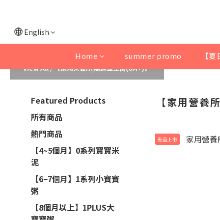
English
Home
summer promo
【夏
View All
/
【家用營養所|順適益生菌(6M+)】
Featured Products
【家用營養所
所有商品
熱門商品
新品上市
【4~5個月】0系列寶寶米
泥
【6~7個月】1系列小寶寶
粥
【8個月以上】1PLUS大
寶寶粥