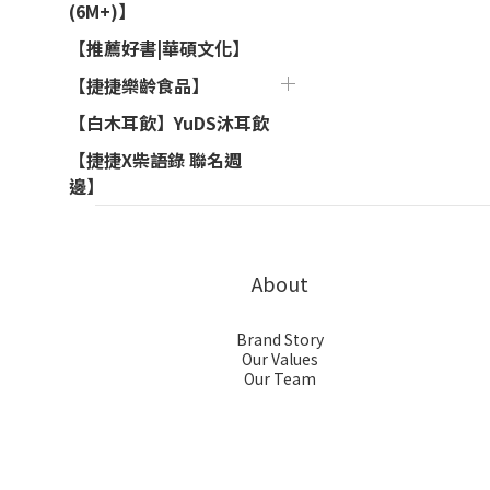
(6M+)】
【推薦好書|華碩文化】
【捷捷樂齡食品】
【白木耳飲】YuDS沐耳飲
【捷捷X柴語錄 聯名週
邊】
About
Brand Story
Our Values
Our Team