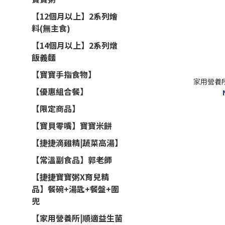
【12個月以上】2系列燴
料(無主食)
【14個月以上】2系列燉
飯義麵
【寶寶手指食物】
家用營養所
【優惠組合餐】
【限定商品】
【寶貝零嘴】寶寶米餅
【捷捷滴雞精|蔬菜高湯】
【常溫副食品】郭老師
【捷捷寶寶粥X育兒精
品】餐碗+湯匙+餐盤+圍
兜
【家用營養所|順適益生菌