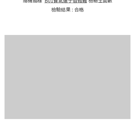
隨機抽樣
B01養氣蓮子香菇雞
檢驗生菌數
檢驗結果 : 合格