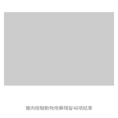
豬肉檢驗動物用藥殘留48項結果