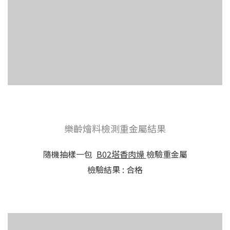
樂齡燴料檢測重金屬結果
隨機抽樣一包
B02塔香肉燥
檢驗重金屬
檢驗結果 : 合格