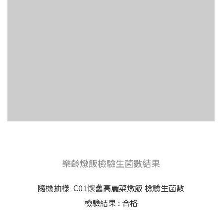
樂齡燉飯檢驗生菌數結果
隨機抽樣
C01懷舊高麗菜燉飯
檢驗生菌數
檢驗結果 : 合格