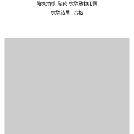
隨機抽樣
豬肉
檢驗動物用藥
檢驗結果 : 合格