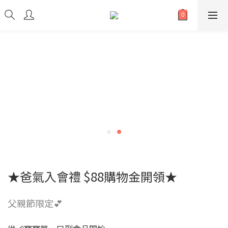
★爸氣入會禮 $88購物金開領★
父親節限定💕