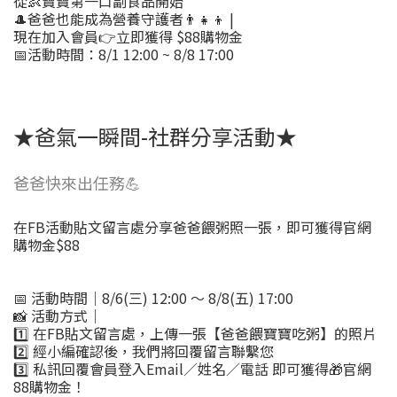
從👶寶寶第一口副食品開始
🎩爸爸也能成為營養守護者👨‍👧‍👦 |
現在加入會員👉立即獲得 $88購物金
📅活動時間：8/1 12:00 ~ 8/8 17:00
★爸氣一瞬間-社群分享活動★
爸爸快來出任務💪
在FB活動貼文留言處分享爸爸餵粥照一張，即可獲得官網
購物金$88
📅 活動時間｜8/6(三) 12:00 ～ 8/8(五) 17:00
📸 活動方式｜
1️⃣ 在FB貼文留言處，上傳一張【爸爸餵寶寶吃粥】的照片
2️⃣ 經小編確認後，我們將回覆留言聯繫您
3️⃣ 私訊回覆會員登入Email／姓名／電話 即可獲得🎁官網
88購物金！