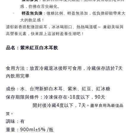
感，彷彿在舌尖融化。
·
輕盈無負擔
：微糖比例、輕盈無添加，低負擔卻能帶來大
大的飽足感！
濃郁穀香搭配微甜銀耳，冰冰喝順口、熱熱喝溫暖～ 兼顧美味與
高營養元素，快來跟上這波輕盈養生潮吧！
品名：
紫米紅豆白木耳飲
7
食用方法：放置冷藏退冰後即可食用，冷藏保存請於
天
內飲用完畢
成份：水、台灣新鮮白木耳、紫米、紅豆、紅冰糖
-18
90
保存期限與條件：冷凍保存在
度以下，
天
4
7
。盡早食用為最佳品
開封後冷藏
度以下，
天
質。
調味：有
900ml
5% /
重量：
±
瓶