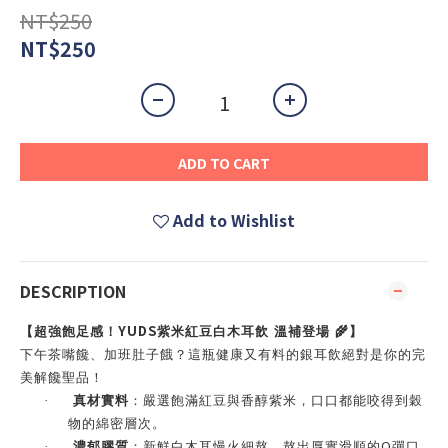
NT$250
NT$250
ADD TO CART
Add to Wishlist
DESCRIPTION
YUDS
【超強飽足感！
紫米紅豆白木耳飲 溫補登場
🌾
】
下午茶嘴饞、加班肚子餓？這瓶健康又有料的銀耳飲絕對是你的完
美解饞聖品！
·
真材實料
：嚴選飽滿紅豆與香醇紫米，口口都能咬得到穀
物的綿密層次。
Q
·
濃郁膠質
：新鮮白木耳慢火細熬，熬出厚實滑順的
彈口