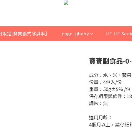
日限定|寶寶義式冰淇淋】
page_jjbaby
JIE JIE Sen
寶寶副食品-0-
成分：水、米、蘋果
份量：4包入/份
重量：50g±5% /包
保存期限與條件：18
調味：無
適用月齡：
4個月以上，請仔細