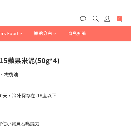
iors Food
據點分布
育兒知識
15蘋果米泥(50g*4)
、橄欖油
0天，冷凍保存在-18度以下
評估小寶貝吞嚥能力