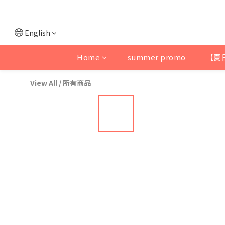
English
Home
summer promo
【夏
View All
/
所有商品