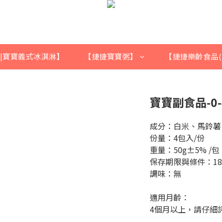
|寶寶義式冰淇淋】
【捷捷寶寶粥】
【捷捷樂齡食品(
寶寶副食品-0-
成分：白米、馬鈴薯
份量：4包入/份
重量：50g±5% /包
保存期限與條件：18
調味：無
適用月齡：
4個月以上，請仔細