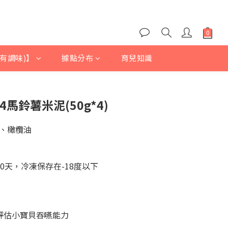
有調味)】
據點分布
育兒知識
4馬鈴薯米泥(50g*4)
、橄欖油
0天，冷凍保存在-18度以下
評估小寶貝吞嚥能力