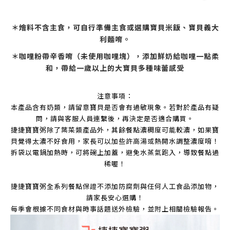
＊燴料不含主食，可自行準備主食或選購寶貝米飯、寶貝義大
利麵唷。
＊咖哩粉帶辛香唷（未使用咖哩塊），添加鮮奶給咖哩一點柔
和，帶給一歲以上的大寶貝多種味蕾感受
注意事項：
本產品含有奶類，請留意寶貝是否會有過敏現象。若對於產品有疑
問，請與客服人員連繫後，再決定是否適合購買。
捷捷寶寶粥除了葉菜類產品外，其餘餐點濃稠度可能較濃，如果寶
貝覺得太濃不好食用，家長可以加些許高湯或熱開水調整濃度唷！
拆袋以電鍋加熱時，可將碗上加蓋，避免水蒸氣跑入，導致餐點過
稀喔！
捷捷寶寶粥全系列餐點保證不添加防腐劑與任何人工食品添加物，
請家長安心選購！
每季會根據不同食材與時事話題送外檢驗，並附上相關檢驗報告。