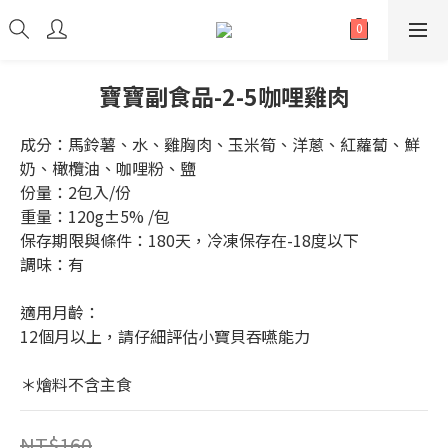
寶寶副食品-2-5咖哩雞肉
成分：馬鈴薯、水、雞胸肉、玉米筍、洋蔥、紅蘿蔔、鮮
奶、橄欖油、咖哩粉、鹽
份量：2包入/份
重量：120g±5% /包
保存期限與條件：180天，冷凍保存在-18度以下
調味：有
適用月齡：
12個月以上，請仔細評估小寶貝吞嚥能力
＊燴料不含主食
NT$160