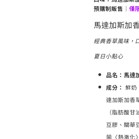
預購制販售｜
僅
馬達加斯加
經典香草風味，
夏日小點心
品名
：馬達
成分：
鮮奶
達加斯加香
（脂肪酸甘
豆膠、關華
菌〈熱激化〉