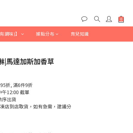
有調味)】
據點分布
育兒知識
淋|馬達加斯加香草
5折, 滿6件9折
中午12:00 截單
 依序出貨
家冷凍店到店取貨，如有急需，建議分