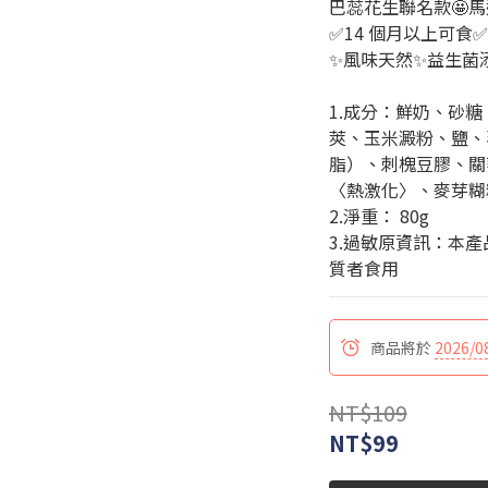
巴蕊花生聯名款🤩
✅14 個月以上可食
✨風味天然✨益生菌
1.成分：鮮奶、砂
莢、玉米澱粉、鹽、
脂）、刺槐豆膠、關
〈熱激化〉、麥芽糊精
2.淨重： 80g 
3.過敏原資訊：本
質者食用
商品將於
2026/0
NT$109
NT$99