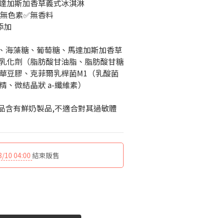
馬達加斯加香草義式冰淇淋
✅無色素✅無香料
添加
糖、海藻糖、葡萄糖、馬達加斯加香草
乳化劑（脂肪酸甘油脂、脂肪酸甘糖
華豆膠、克菲爾乳桿菌M1（乳酸菌
、微結晶狀 a-纖維素）
產品含有鮮奶製品,不適合對其過敏體
8/10 04:00
結束販售