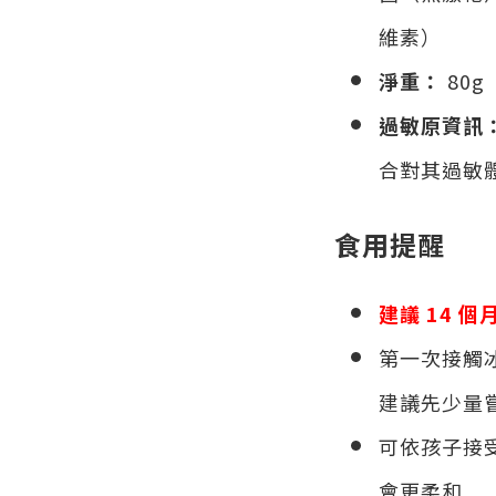
維素）
淨重：
80g
過敏原資訊
合對其過敏
食用提醒
建議 14 
第一次接觸
建議先少量
可依孩子接
會更柔和