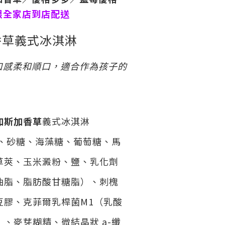
限全家店到店配送
香草義式冰淇淋
口感柔和順口，適合作為孩子的
加斯加香草
義式冰淇淋
、砂糖、海藻糖、葡萄糖、馬
草莢、玉米澱粉、鹽、乳化劑
油脂、脂肪酸甘糖脂）、刺槐
豆膠、克菲爾乳桿菌M1（乳酸
、麥芽糊精、微結晶狀 a-纖