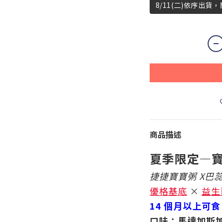
8/11(二)依序出貨
商品描述
夏季限定—
捷捷寶寶粥 X巴
優格基底
×
益生
14 個月以上可食
口味：馬達加斯