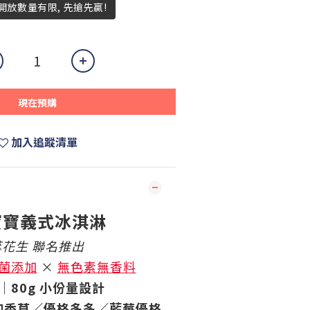
，開放數量有限, 先搶先贏!
現在預購
加入追蹤清單
寶寶義式冰淇淋
蕊花生
聯名推出
菌添加
×
無色素無香料
｜80g 小份量設計
加香草／優格多多／藍莓優格