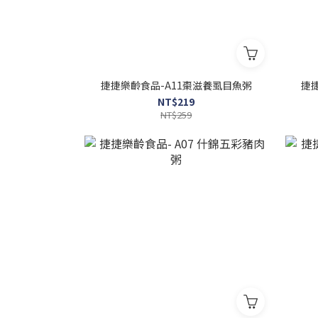
捷捷樂齡食品-A11棗滋養虱目魚粥
捷
NT$219
NT$259