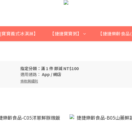
|寶寶義式冰淇淋】
【捷捷寶寶粥】
【捷捷樂齡食品(
指定分類：滿 1 件 即減 NT$100
適用通路：
App
/
網店
條款與細則