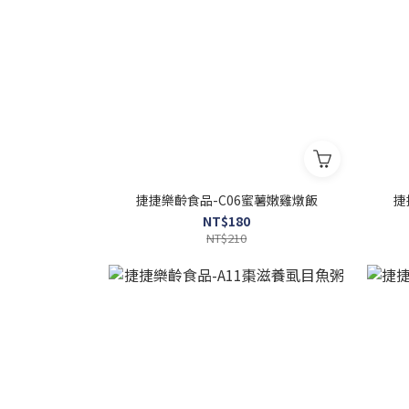
捷捷樂齡食品-C06蜜薯嫩雞燉飯
捷
NT$180
NT$210