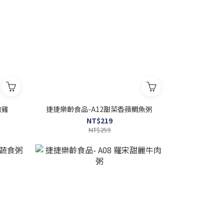
嫩雞
捷捷樂齡食品-A12甜菜香蘋鯛魚粥
NT$219
NT$259