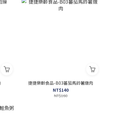
燥
捷捷樂齡食品-B03蕃茄馬鈴薯燉肉
NT$140
NT$160