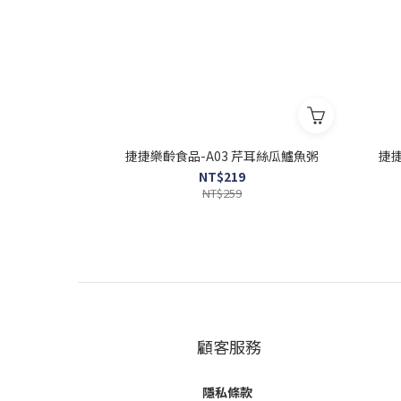
捷捷樂齡食品-A03 芹耳絲瓜鱸魚粥
捷捷
NT$219
NT$259
顧客服務
隱私條款