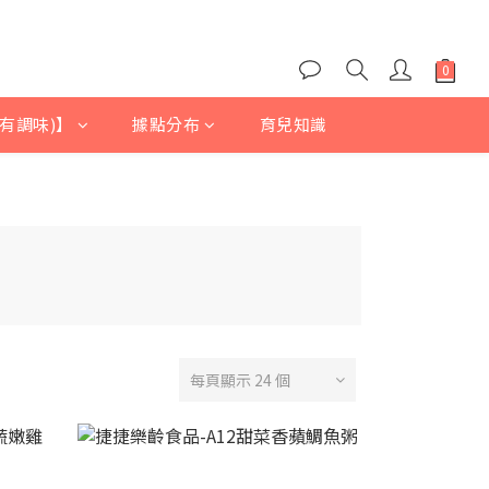
有調味)】
據點分布
育兒知識
每頁顯示 24 個