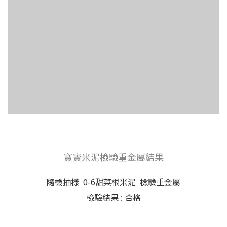
寶寶米泥檢驗重金屬結果
隨機抽樣
0-6甜菜根米泥 檢驗重金屬
檢驗結果 : 合格