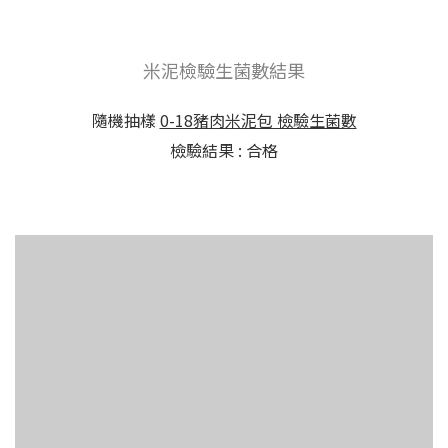
米泥檢驗生菌數結果
隨機抽樣
0-18豬肉米泥包 檢驗生菌數
檢驗結果 : 合格