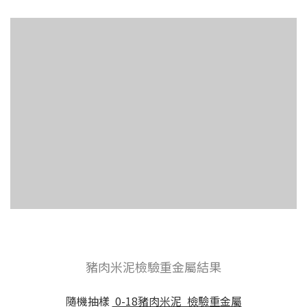
豬肉米泥檢驗重金屬結果
隨機抽樣
0-18豬肉米泥 檢驗重金屬