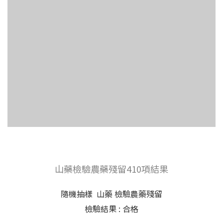
山藥檢驗農藥殘留410項結果
隨機抽樣 山藥 檢驗農藥殘留
檢驗結果 : 合格