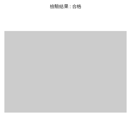
檢驗結果 : 合格