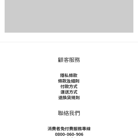
顧客服務
隱私條款
條款及細則
付款方式
運送方式
退換貨規則
聯絡我們
消費者免付費服務專線
0800-060-906