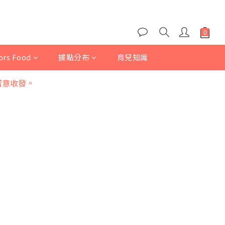
iors Food
據點分布
育兒知識
留意收發。