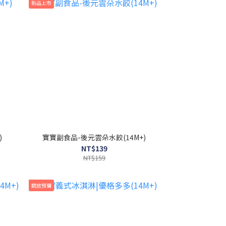
新品上市
)
寶寶副食品-後元雲朵水餃(14M+)
NT$139
NT$159
開放預購