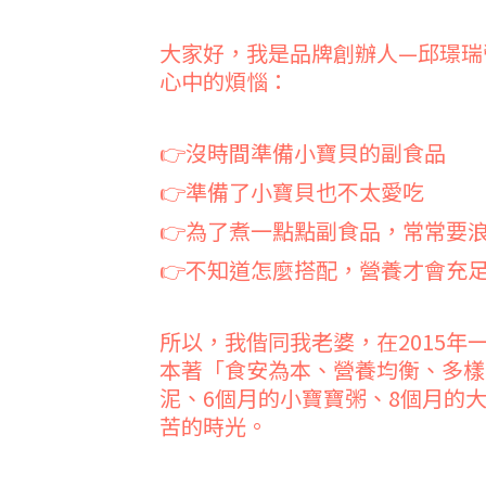
大家好，我是品牌創辦人—邱璟瑞
心中的煩惱：
👉沒時間準備小寶貝的副食品
👉準備了小寶貝也不太愛吃
👉為了煮一點點副食品，常常要
👉不知道怎麼搭配，營養才會充
所以，我偕同我老婆，在2015
本著「食安為本、營養均衡、多樣
泥、6個月的小寶寶粥、8個月的
苦的時光。