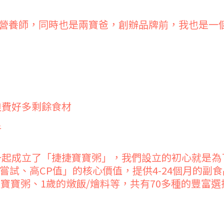
營養師，同時也是兩寶爸，創辦品牌前，我也是一
浪費好多剩餘食材
足
年一起成立了「捷捷寶寶粥」，我們設立的初心就是
嘗試、高CP值」的核心價值，提供4-24個月的副
大寶寶粥、1歲的燉飯/燴料等，共有70多種的豐富