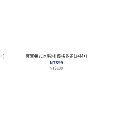
+)
寶寶義式冰淇淋|優格多多(14M+)
NT$99
NT$109