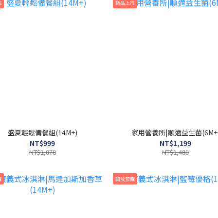
品
新品上市
盛夏輕鬆備餐組(14M+)
家用營養所|順適益生菌(6M+
NT$999
NT$1,199
NT$1,078
NT$1,480
購
開放預購