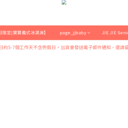
日限定|寶寶義式冰淇淋】
page_jjbaby
JIE JIE Sen
日約5-7個工作天不含例假日，出貨會發送電子郵件通知，還請