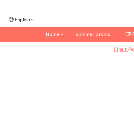
English
Home
summer promo
【夏
目前工作