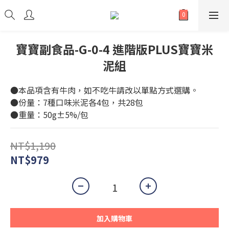
寶寶副食品-G-0-4 進階版PLUS寶寶米
泥組
●本品項含有牛肉，如不吃牛請改以單點方式選購。
●份量：7種口味米泥各4包，共28包
●重量：50g±5%/包
NT$1,190
NT$979
加入購物車