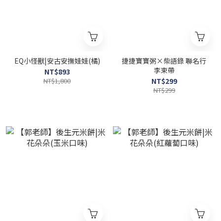
EQ小怪獸|安古安撫娃娃(橘)
捷捷寶寶粥×柴語錄 聯名行
李束帶
NT$893
NT$1,800
NT$299
NT$299