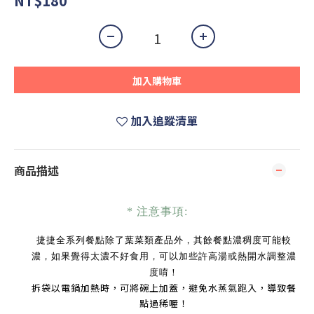
NT$180
加入購物車
加入追蹤清單
商品描述
* 注意事項:
捷捷全系列餐點
除了葉菜類產品外，其餘餐點濃稠度可能較
濃，如果覺得太濃不好食用，可以加些許高湯或熱開水調整濃
度唷！
拆袋以電鍋加熱時，可將碗上加蓋，避免水蒸氣跑入，導致餐
點過稀喔！