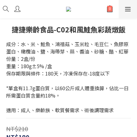
捷捷樂齡食品-C02和風鮭魚彩蔬燉飯
成分：水、米、鮭魚、鴻禧菇、玉米粒、毛豆仁、魚膠原
蛋白、橄欖油、鹽、海帶芽、蒜、醬油、砂糖、醋、紅藜
份量：2盒/份
重量：180g±5% /盒
保存期限與條件：180天，冷凍保存在-18度以下
*單盒有11.7g蛋白質，以60公斤成人體重換算，佔比一日
所需蛋白質含量約18%。
適用：成人、樂齡族、軟質餐需求、術後調理需求
NT$210