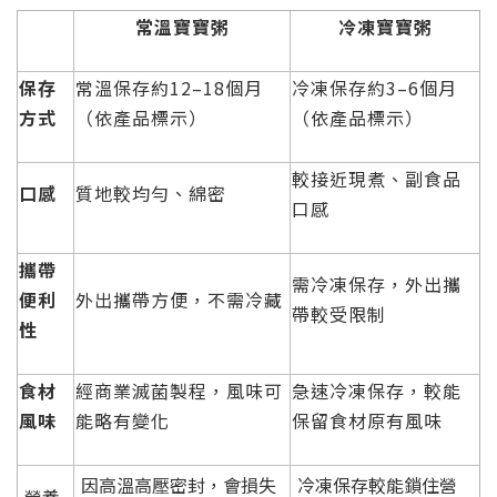
常溫寶寶粥
冷凍寶寶粥
保存
常溫保存約
12–18
個月
冷凍保存約
3–6
個月
方式
（依產品標示）
（依產品標示）
較接近現煮、副食品
口感
質地較均勻、綿密
口感
攜帶
需冷凍保存，外出攜
便利
外出攜帶方便，不需冷藏
帶較受限制
性
食材
經商業滅菌製程，風味可
急速冷凍保存，較能
風味
能略有變化
保留食材原有風味
因高溫高壓密封，會損失
冷凍保存較能鎖住營