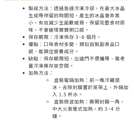
製成方法：透過急速冷凍冷卻，在最大冰晶
生成帶停留的時間短，產生的冰晶會非常
小，有效減少生菌數威脅，保留完整食材原
味，不會破壞寶寶粥口感。
保存期限：冷凍保存 3~6 個月。
優點：口味食材多變、類似自製副食品口
感、能鎖住營養成分。
缺點：保存期限短、出遠門不便攜帶、需考
量冷凍庫存放空間。
加熱方法：
盒裝電鍋加熱：前一晚冷藏退
冰，去除封膜置於蒸架上，外鍋加
入 1.5 杯水。
盒裝微波加熱：撕開封膜一角，
中大火漸進式加熱，約 3~4 分
鐘。