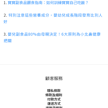
1.
寶寶副食品餵食指南：如何訓練寶寶自己吃飯？
2.
特別注意這些營養成分，嬰幼兒成長階段發育比別人
好
3.
嬰兒副食品80%由母親決定！6大原則為小北鼻健康
把關
顧客服務
隱私條款
條款及細則
付款方式
運送方式
退換貨規則