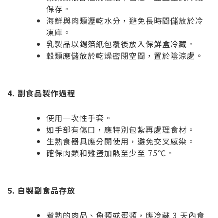
保存。
海鮮與肉類瀝乾水分，避免長時間儲放於冷
凍庫。
乳製品以錫箔紙包覆後放入保鮮盒冷藏。
穀類應儲放於乾燥密閉空間，置於陰涼處。
4. 副食品製作過程
使用一次性手套。
如手部有傷口，應特別包紮再處理食材。
生熟食器具應分開使用，避免交叉感染。
確保肉類和雞蛋加熱至少至 75℃。
5. 自製副食品存放
煮熟的肉品、魚類或蛋類，應冷藏 3 天內食